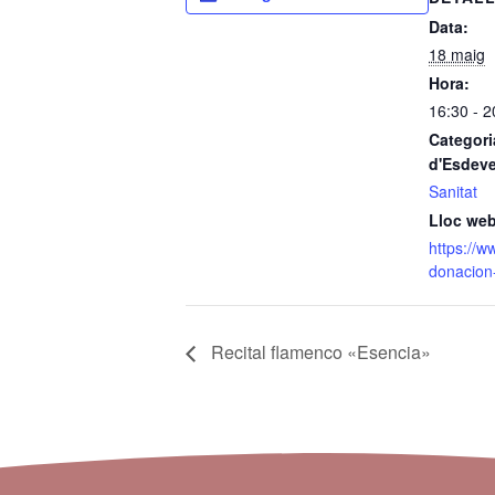
Data:
18 maig
Hora:
16:30 - 2
Categori
d'Esdev
Sanitat
Lloc web
https://w
donacion
Recital flamenco «Esencia»