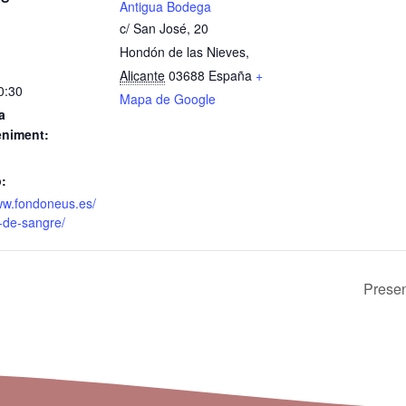
Antigua Bodega
c/ San José, 20
Hondón de las Nieves
,
Alicante
03688
España
+
0:30
Mapa de Google
a
eniment:
:
ww.fondoneus.es/
-de-sangre/
Presen