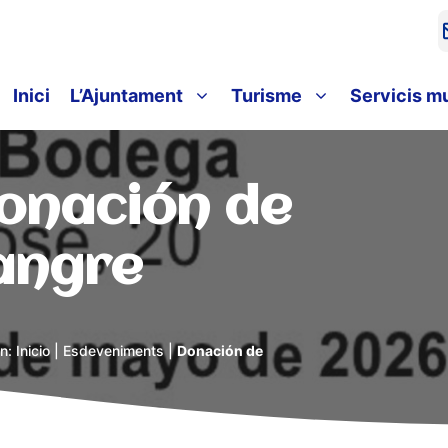
Inici
L’Ajuntament
Turisme
Servicis m
onación de
angre
en:
Inicio
|
Esdeveniments
|
Donación de