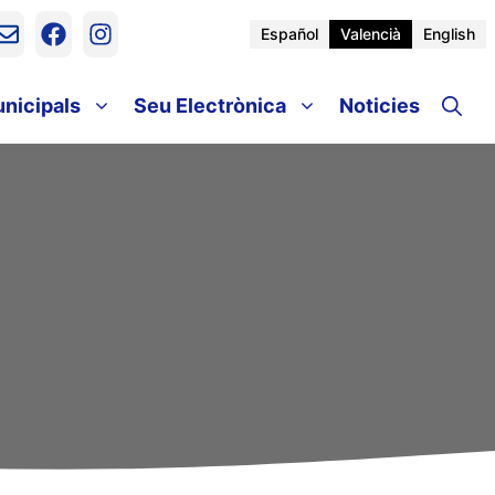
Español
Valencià
English
unicipals
Seu Electrònica
Noticies