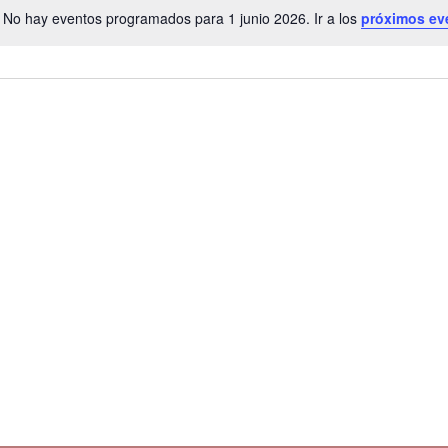
No hay eventos programados para 1 junio 2026. Ir a los
próximos ev
A
v
i
s
o