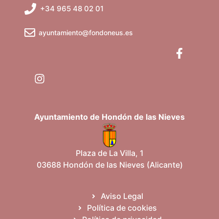
t
+34 965 48 02 01
s
v
o
q
e
ayuntamiento@fondoneus.es
u
n
e
t
d
o
a
s
Ayuntamiento de Hondón de las Nieves
y
v
Plaza de La Villa, 1
03688 Hondón de las Nieves (Alicante)
i
s
Aviso Legal
Política de cookies