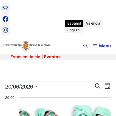
Saltar
al
contenido
Español
Valencià
English
Menu
Estás en:
Inicio
|
Eventos
Eventos
20/06/2026
N
N
B
D
u
a
S
í
a
s
en
v
20:00
e
a
c
e
l
v
a
e
g
20
r
c