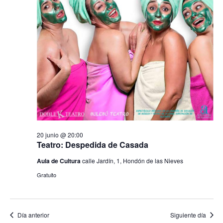
a
e
c
c
junio
i
g
i
o
ó
2026
n
a
n
a
d
l
c
a
e
f
v
i
e
i
c
ó
s
h
t
a
n
a
.
20 junio @ 20:00
s
Teatro: Despedida de Casada
d
d
Aula de Cultura
calle Jardín, 1, Hondón de las Nieves
e
e
Gratuito
E
b
v
e
ú
n
Día anterior
Siguiente día