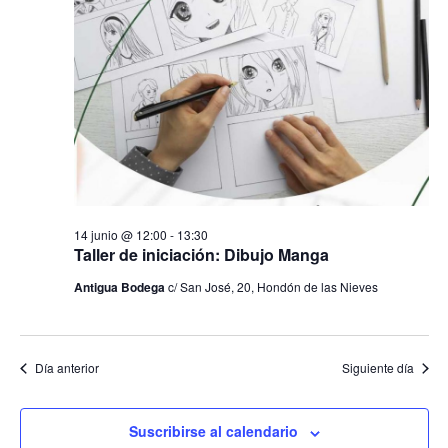
a
e
c
c
junio
i
g
i
o
ó
2026
n
a
n
a
d
l
c
a
e
f
v
i
e
i
c
ó
s
h
14 junio @ 12:00
-
13:30
t
a
Taller de iniciación: Dibujo Manga
n
a
.
s
Antigua Bodega
c/ San José, 20, Hondón de las Nieves
d
d
e
e
E
Día anterior
Siguiente día
b
v
e
ú
n
Suscribirse al calendario