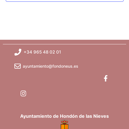
t
s
o
q
u
e
+34 965 48 02 01
d
a
ayuntamiento@fondoneus.es
y
v
i
s
Ayuntamiento de Hondón de las Nieves