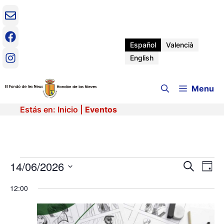
Saltar
al
contenido
Español
Valencià
English
Menu
Estás en:
Inicio
|
Eventos
Eventos
14/06/2026
N
N
B
D
u
a
S
í
a
s
en
v
12:00
e
a
c
e
l
v
a
e
g
14
r
c