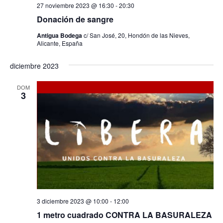
t
27 noviembre 2023 @ 16:30
-
20:30
s
o
Donación de sangre
q
Antigua Bodega
c/ San José, 20, Hondón de las Nieves,
Alicante, España
u
diciembre 2023
e
DOM
d
3
a
y
v
i
s
3 diciembre 2023 @ 10:00
-
12:00
1 metro cuadrado CONTRA LA BASURALEZA