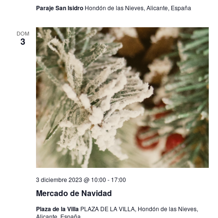
t
Paraje San Isidro
Hondón de las Nieves, Alicante, España
a
DOM
s
3
d
e
E
v
e
n
t
3 diciembre 2023 @ 10:00
-
17:00
Mercado de Navidad
o
Plaza de la Villa
PLAZA DE LA VILLA, Hondón de las Nieves,
Alicante, España