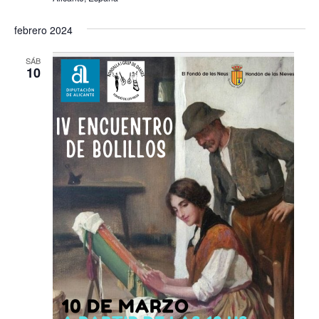
s
febrero 2024
SÁB
10