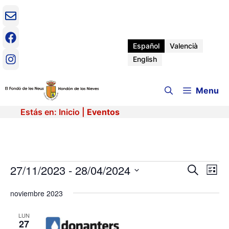
Saltar
al
contenido
Español
Valencià
English
Menu
Estás en:
Inicio
|
Eventos
Eventos
27/11/2023
 - 
28/04/2024
N
N
B
L
u
a
S
i
a
s
v
noviembre 2023
e
s
c
e
t
l
v
a
a
e
LUN
g
r
27
c