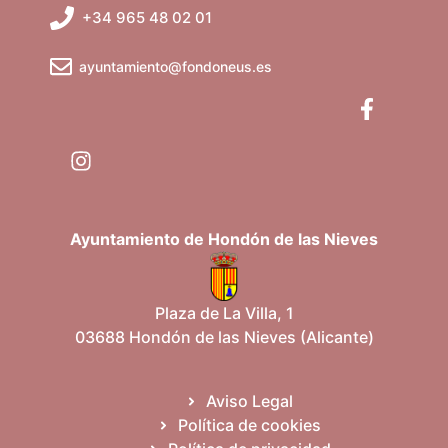
t
+34 965 48 02 01
s
v
o
q
e
ayuntamiento@fondoneus.es
u
n
e
t
d
o
a
s
Ayuntamiento de Hondón de las Nieves
y
v
Plaza de La Villa, 1
03688 Hondón de las Nieves (Alicante)
i
s
Aviso Legal
Política de cookies