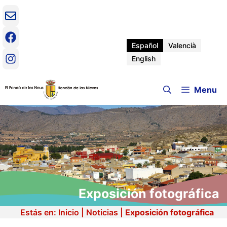
Saltar
al
contenido
Español
Valencià
English
Menu
Exposición fotográfica
Estás en:
Inicio
|
Noticias
|
Exposición fotográfica