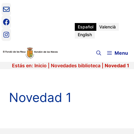
Saltar
al
contenido
Español
Valencià
English
Menu
Estás en:
Inicio
|
Novedades biblioteca
|
Novedad 1
Novedad 1