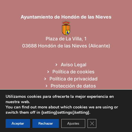
Ayuntamiento de Hondón de las Nieves
Plaza de La Villa, 1
03688 Hondón de las Nieves (Alicante)
Aviso Legal
Política de cookies
Política de privacidad
Protección de datos
Mapa del sitio
Utilizamos cookies para ofrecerte la mejor experiencia en
nuestra web.
You can find out more about which cookies we are using or
Español
Valencià
English
switch them off in {setting]settings{/setting].
Cerrar el banner de 
Aceptar
Rechazar
Ajustes