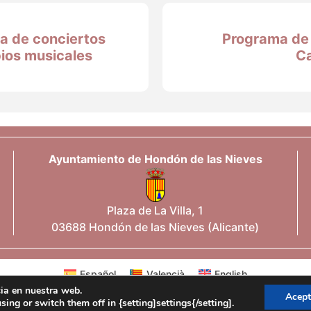
a de conciertos
Programa de 
ios musicales
C
Ayuntamiento de Hondón de las Nieves
Plaza de La Villa, 1
03688 Hondón de las Nieves (Alicante)
Español
Valencià
English
cia en nuestra web.
Acept
ng or switch them off in {setting]settings{/setting].