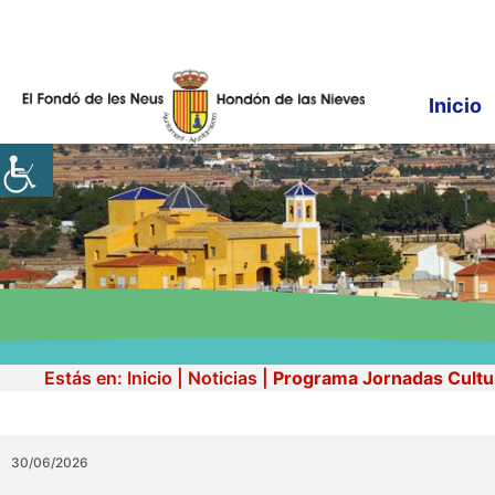
Saltar
al
contenido
Inicio
Estás en:
Inicio
|
Noticias
|
Programa Jornadas Cultu
30/06/2026