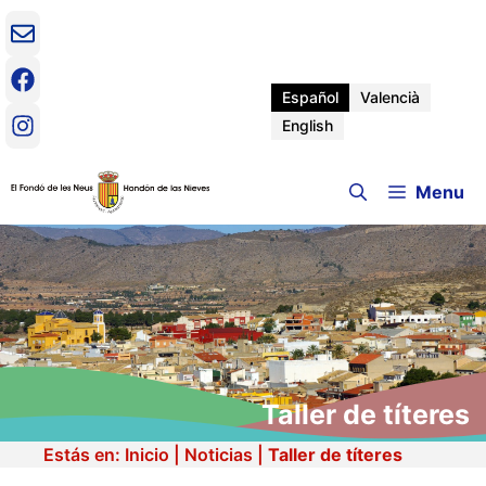
Saltar
al
contenido
Español
Valencià
English
Menu
Taller de títeres
Estás en:
Inicio
|
Noticias
|
Taller de títeres