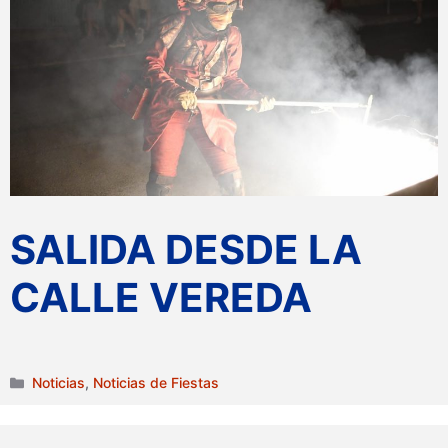
SALIDA DESDE LA
CALLE VEREDA
Categorías
Noticias
,
Noticias de Fiestas