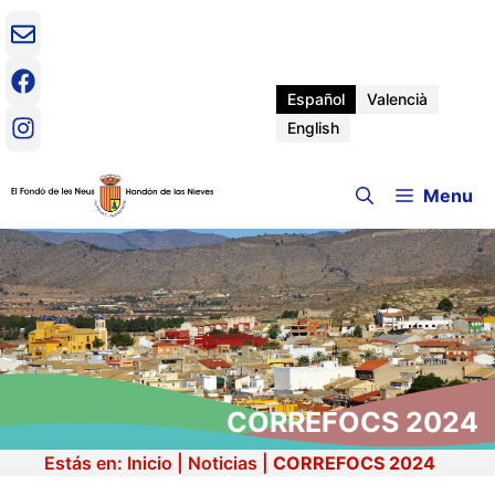
Saltar
al
contenido
Español
Valencià
English
Menu
CORREFOCS 2024
Estás en:
Inicio
|
Noticias
|
CORREFOCS 2024