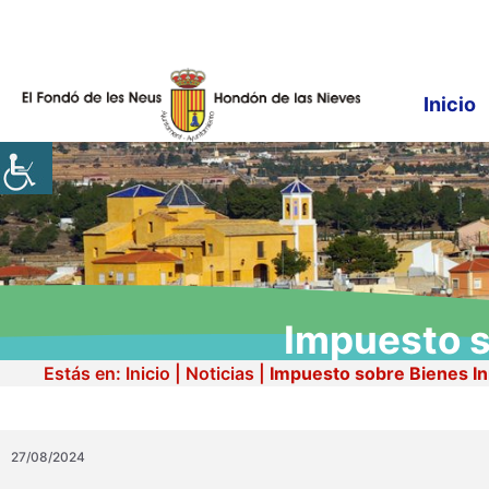
Saltar
al
contenido
Inicio
Impuesto s
Estás en:
Inicio
|
Noticias
|
Impuesto sobre Bienes In
27/08/2024