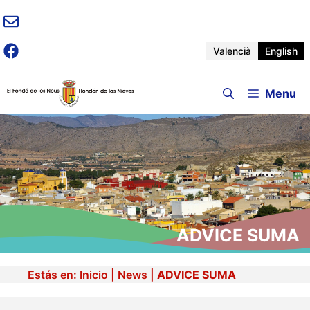
Skip
to
content
Valencià
English
Menu
ADVICE SUMA
Estás en:
Inicio
|
News
|
ADVICE SUMA