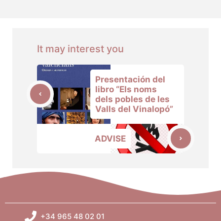
It may interest you
Presentación del
libro “Els noms
dels pobles de les
Valls del Vinalopó”
ADVISE
+34 965 48 02 01