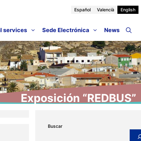
Español
Valencià
English
l services
Sede Electrónica
News
Exposición “REDBUS”
Buscar