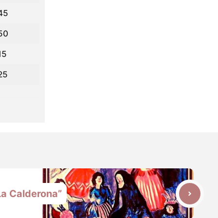
45
50
15
25
La Calderona”