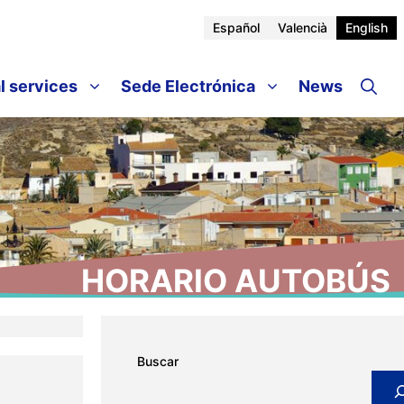
Español
Valencià
English
l services
Sede Electrónica
News
HORARIO AUTOBÚS
Buscar