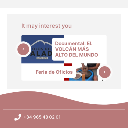
It may interest you
Documental: EL
VOLCÁN MÁS
ALTO DEL MUNDO
Feria de Oficios
+34 965 48 02 01