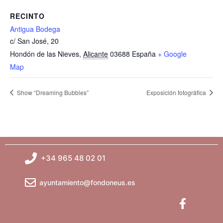
RECINTO
Antigua Bodega
c/ San José, 20
Hondón de las Nieves
,
Alicante
03688
España
+ Google
Map
Show “Dreaming Bubbles”
Exposición fotográfica
+34 965 48 02 01
ayuntamiento@fondoneus.es