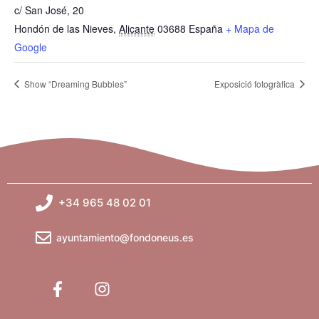
c/ San José, 20
Hondón de las Nieves
,
Alicante
03688
España
+ Mapa de
Google
Show “Dreaming Bubbles”
Exposició fotogràfica
+34 965 48 02 01
ayuntamiento@fondoneus.es