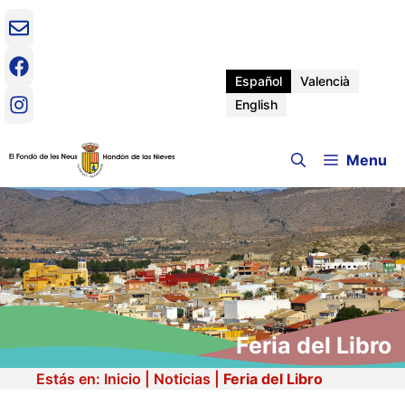
Saltar
al
contenido
Español
Valencià
English
Menu
Feria del Libro
Estás en:
Inicio
|
Noticias
|
Feria del Libro