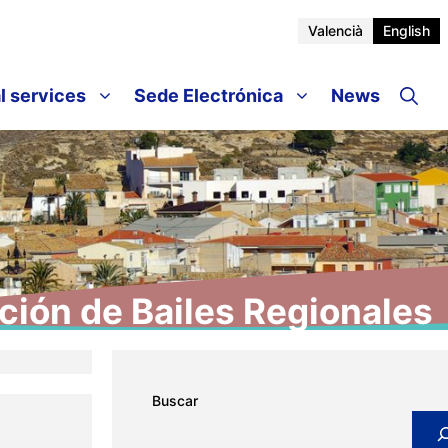
Valencià
English
l services
Sede Electrónica
News
ción de Bailes Regionales
Buscar