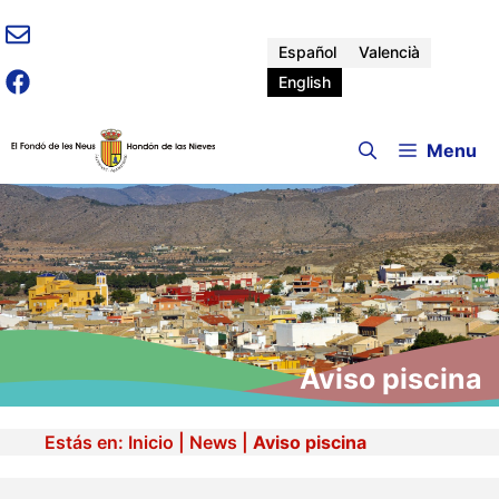
Skip
to
Español
Valencià
content
English
Menu
Aviso piscina
Estás en:
Inicio
|
News
|
Aviso piscina