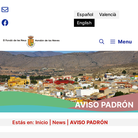
Skip
to
Español
Valencià
content
English
Menu
AVISO PADRÓN
Estás en:
Inicio
|
News
|
AVISO PADRÓN