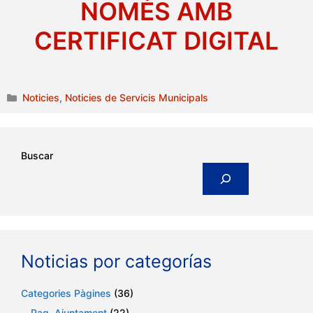
NOMÉS AMB
CERTIFICAT DIGITAL
Categories
Noticies
,
Noticies de Servicis Municipals
Buscar
Noticias por categorías
Categories Pàgines
(36)
Pag. Ajuntament
(22)