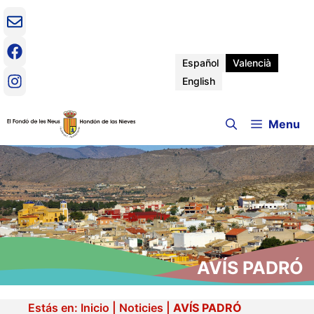
Vés
al
contingut
Español
Valencià
English
Menu
AVÍS PADRÓ
Estás en:
Inicio
|
Noticies
|
AVÍS PADRÓ