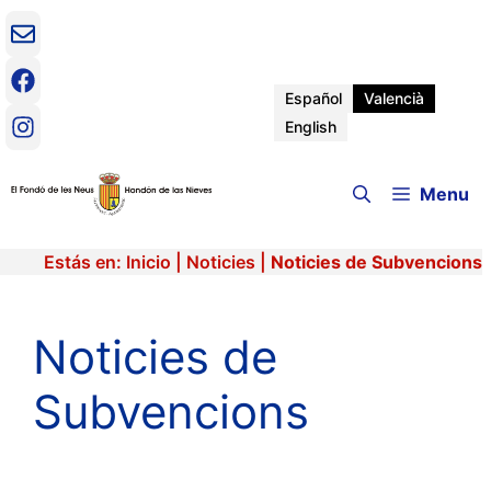
Vés
al
contingut
Español
Valencià
English
Menu
Estás en:
Inicio
|
Noticies
|
Noticies de Subvencions
Noticies de
Subvencions