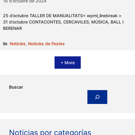
16 d'octubre de 2024
25 d’octubre TALLER DE MANUALITATS< wpml_linebreak >
31 d’octubre CONTACONTES, CERCAVILES, MÚSICA, BALL I
BERENAR
Categories
Noticies
,
Noticies de Festes
+ More
Buscar
Noticias por categorías