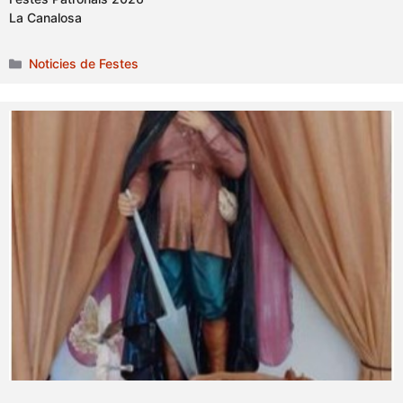
La Canalosa
Categories
Noticies de Festes