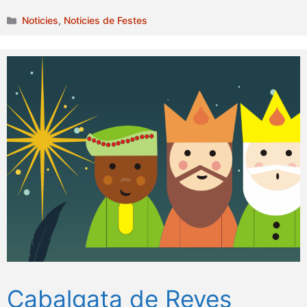
Categories
Noticies
,
Noticies de Festes
Cabalgata de Reyes