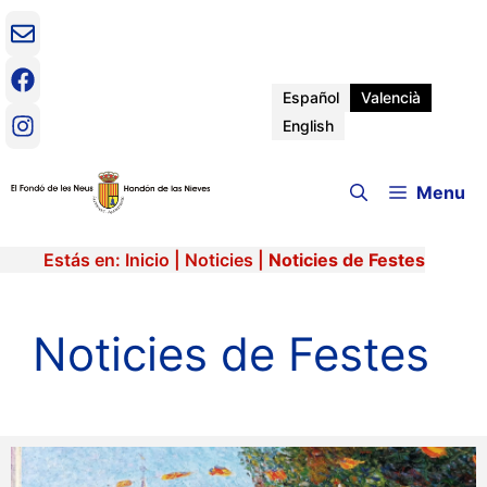
Vés
al
contingut
Español
Valencià
English
Menu
Estás en:
Inicio
|
Noticies
|
Noticies de Festes
Noticies de Festes