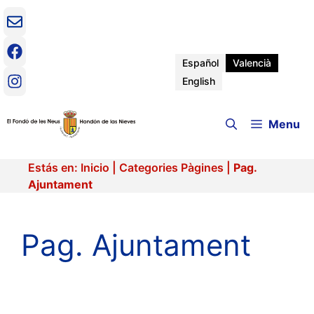
Vés
al
contingut
Español
Valencià
English
Menu
Estás en:
Inicio
|
Categories Pàgines
|
Pag.
Ajuntament
Pag. Ajuntament