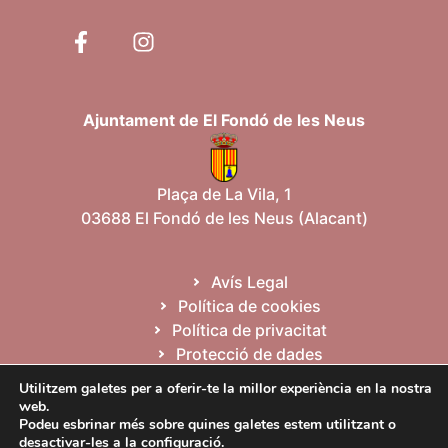
Ajuntament de El Fondó de les Neus
Plaça de La Vila, 1
03688 El Fondó de les Neus (Alacant)
Avís Legal
Política de cookies
Política de privacitat
Protecció de dades
Mapa web
Utilitzem galetes per a oferir-te la millor experiència en la nostra
web.
Podeu esbrinar més sobre quines galetes estem utilitzant o
desactivar-les a la
configuració
.
Español
Valencià
English