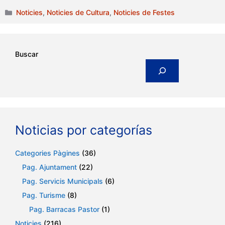
Categories
Noticies
,
Noticies de Cultura
,
Noticies de Festes
Buscar
Noticias por categorías
Categories Pàgines
(36)
Pag. Ajuntament
(22)
Pag. Servicis Municipals
(6)
Pag. Turisme
(8)
Pag. Barracas Pastor
(1)
Noticies
(216)