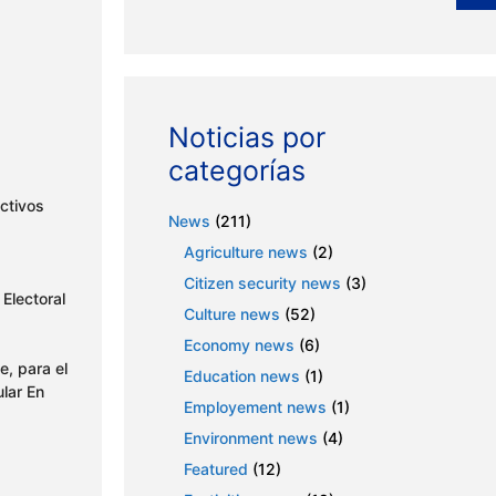
Noticias por
categorías
ctivos
News
(211)
Agriculture news
(2)
Citizen security news
(3)
 Electoral
Culture news
(52)
Economy news
(6)
e, para el
Education news
(1)
ular En
Employement news
(1)
Environment news
(4)
Featured
(12)