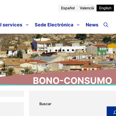
Español
Valencià
English
l services
Sede Electrónica
News
BONO-CONSUMO
Buscar