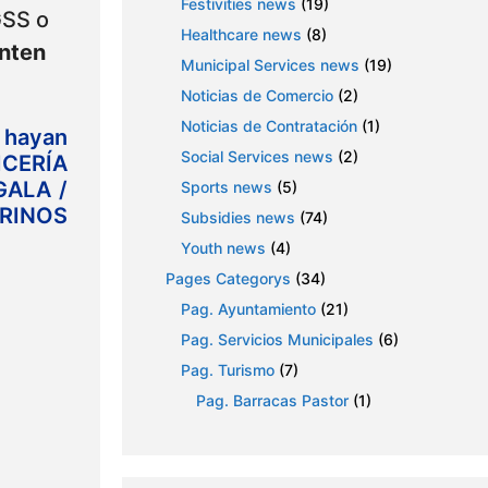
Festivities news
(19)
GSS o
Healthcare news
(8)
enten
Municipal Services news
(19)
Noticias de Comercio
(2)
Noticias de Contratación
(1)
 hayan
Social Services news
(2)
ICERÍA
GALA /
Sports news
(5)
ARINOS
Subsidies news
(74)
Youth news
(4)
Pages Categorys
(34)
Pag. Ayuntamiento
(21)
Pag. Servicios Municipales
(6)
Pag. Turismo
(7)
Pag. Barracas Pastor
(1)