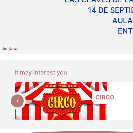
14 DE SEPT
AULA
ENT
Categories
News
It may interest you
CIRCO