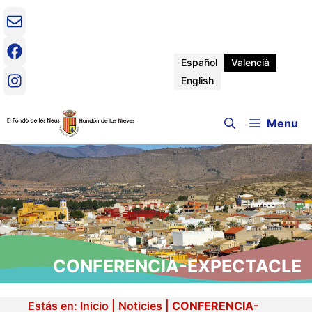
Vés
al
contingut
Español
Valencià
English
Menu
CONFERENCIA-EXPECTACLE
Estás en:
Inicio
|
Noticies
|
CONFERENCIA-