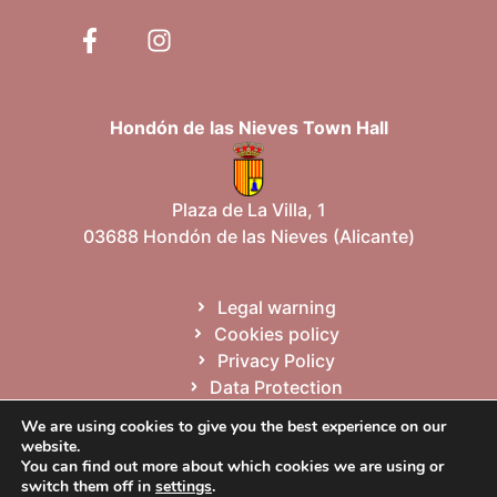
Hondón de las Nieves Town Hall
Plaza de La Villa, 1
03688 Hondón de las Nieves (Alicante)
Legal warning
Cookies policy
Privacy Policy
Data Protection
Site map
We are using cookies to give you the best experience on our
website.
You can find out more about which cookies we are using or
Español
Valencià
English
switch them off in
settings
.