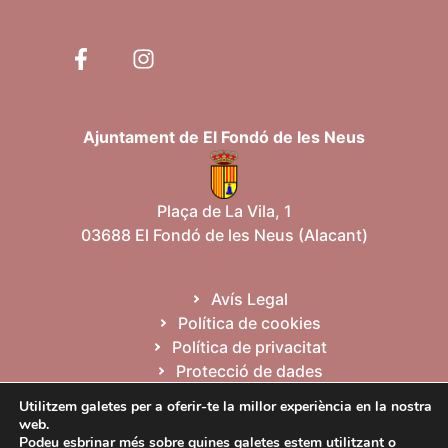
Ajuntament de El Fondó de les Neus
Plaça de La Vila, 1
03688 El Fondó de les Neus (Alacant)
Avís Legal
Política de cookies
Política de privacitat
Protecció de dades
Mapa web
Utilitzem galetes per a oferir-te la millor experiència en la nostra
web.
Podeu esbrinar més sobre quines galetes estem utilitzant o