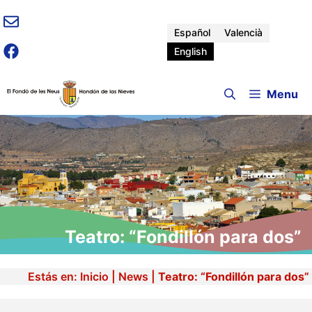
Skip
to
Español
Valencià
content
English
Menu
Teatro: “Fondillón para dos”
Estás en:
Inicio
|
News
|
Teatro: “Fondillón para dos”