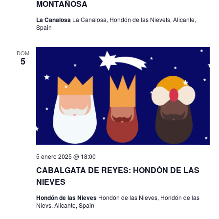
t
MONTAÑOSA
a
La Canalosa
La Canalosa, Hondón de las Nievefs, Alicante,
Spain
s
DOM
d
5
e
E
v
e
5 enero 2025 @ 18:00
n
CABALGATA DE REYES: HONDÓN DE LAS
t
NIEVES
Hondón de las Nieves
Hondón de las Nieves, Hondón de las
o
Nievs, Alicante, Spain