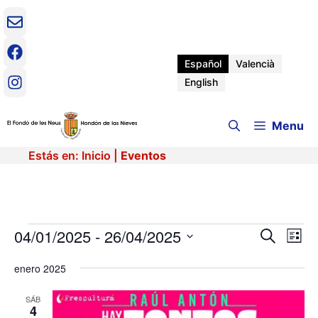
Saltar
al
contenido
Español
Valencià
English
Menu
Estás en:
Inicio
|
Eventos
Eventos
04/01/2025
 - 
26/04/2025
N
N
B
L
u
a
S
i
a
s
v
enero 2025
e
s
c
e
t
l
v
a
a
e
SÁB
g
r
4
c