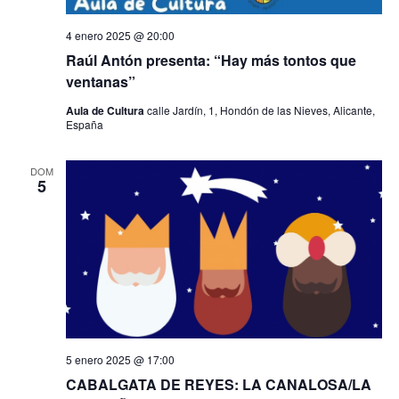
t
s
o
4 enero 2025 @ 20:00
q
Raúl Antón presenta: “Hay más tontos que
ventanas”
u
Aula de Cultura
calle Jardín, 1, Hondón de las Nieves, Alicante,
España
e
d
DOM
5
a
y
v
i
s
5 enero 2025 @ 17:00
CABALGATA DE REYES: LA CANALOSA/LA