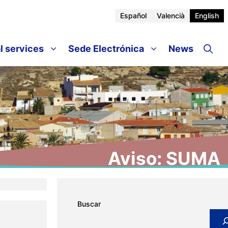
Español
Valencià
English
l services
Sede Electrónica
News
Aviso: SUMA
Buscar