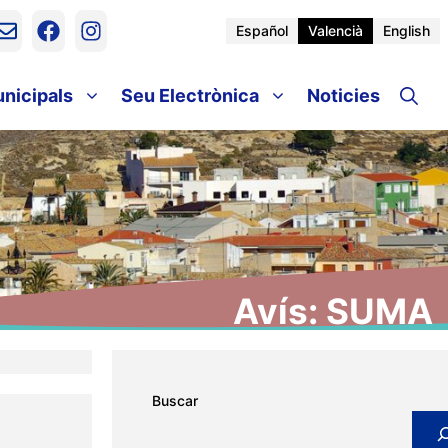
Español
Valencià
English
unicipals
Seu Electrònica
Noticies
Avís: SUMA
Buscar