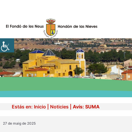
Vés
al
contingut
Estás en:
Inicio
|
Noticies
|
Avís: SUMA
27 de maig de 2025