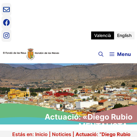
Vés
al
contingut
Valencià
English
Menu
Actuació: «Diego Rubio
MENTALISTA»
Estás en:
Inicio
|
Noticies
|
Actuació: “Diego Rubio