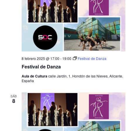
a
e
c
c
i
g
i
o
ó
n
a
n
a
d
l
c
a
e
f
v
i
e
i
8 febrero 2025 @ 17:00
-
19:00
Festival de Danza
c
ó
s
Festival de Danza
h
t
a
n
Aula de Cultura
calle Jardín, 1, Hondón de las Nieves, Alicante,
a
.
España
s
d
d
SÁB
e
e
8
E
b
v
e
ú
n