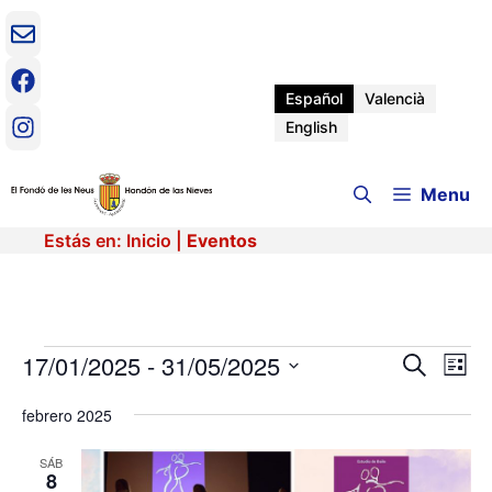
Saltar
al
contenido
Español
Valencià
English
Menu
Estás en:
Inicio
|
Eventos
Eventos
17/01/2025
 - 
31/05/2025
N
N
B
L
u
a
S
i
a
s
v
febrero 2025
e
s
c
e
t
l
v
a
a
e
SÁB
g
r
8
c