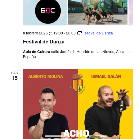
t
s
o
q
u
8 febrero 2025 @ 19:30
-
20:00
Festival de Danza
Festival de Danza
e
Aula de Cultura
calle Jardín, 1, Hondón de las Nieves, Alicante,
España
d
a
SÁB
15
y
v
i
s