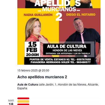
t
a
s
d
e
E
v
e
15 febrero 2025 @ 20:00
Acho apellidos murcianos 2
n
Aula de Cultura
calle Jardín, 1, Hondón de las Nieves, Alicante,
t
España
o
MAR
18