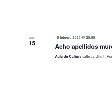
E
q
v
e
u
n
t
e
o
s
d
15 febrero 2025 @ 20:00
SÁB
p
15
a
Acho apellidos mur
a
r
a
Aula de Cultura
calle Jardín, 1, H
y
l
a
v
p
a
i
l
a
s
b
r
t
a
c
a
l