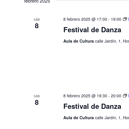
g
febrero 2025
l
e
e
l
a
c
a
8 febrero 2025 @ 17:00
-
19:00
SÁB
c
p
8
c
Festival de Danza
i
a
o
l
i
n
a
Aula de Cultura
calle Jardín, 1, H
a
b
ó
l
r
a
a
n
f
c
e
l
d
c
a
h
v
e
a
e
.
.
8 febrero 2025 @ 19:30
-
20:00
SÁB
b
8
B
Festival de Danza
u
ú
s
Aula de Cultura
calle Jardín, 1, H
c
s
a