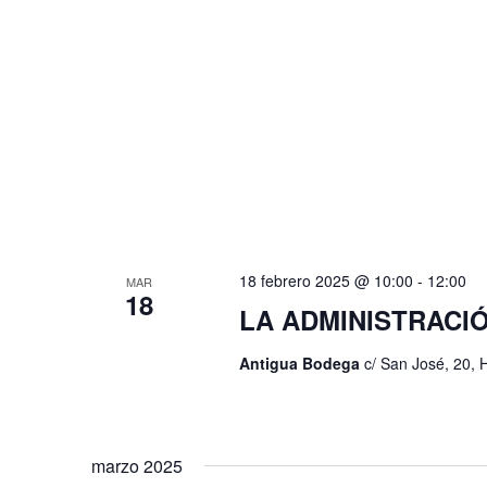
a
s
v
e
d
.
e
E
v
e
18 febrero 2025 @ 10:00
-
12:00
MAR
18
n
LA ADMINISTRACIÓ
t
Antigua Bodega
c/ San José, 20, 
o
s
marzo 2025