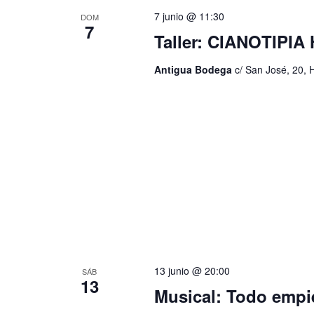
7 junio @ 11:30
DOM
7
Taller: CIANOTIPI
Antigua Bodega
c/ San José, 20, 
13 junio @ 20:00
SÁB
13
Musical: Todo empi