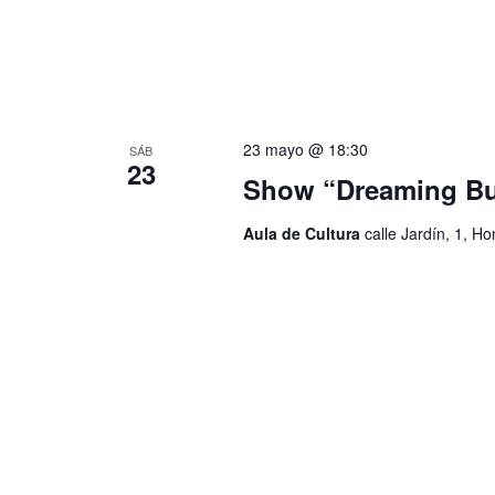
a
s
v
e
d
.
e
23 mayo @ 18:30
SÁB
23
E
Show “Dreaming Bu
v
Aula de Cultura
calle Jardín, 1, H
e
n
t
o
s