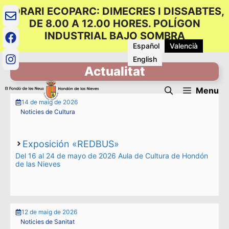
Vés
HORARI ECOPARC: DIMECRES I DISSABTES,
al
DE 8.00 A 12.00 HORES. POLÍGON
contingut
INDUSTRIAL BAJO SOMBRA
Español
Valencià
English
Actualitat
Menu
14 de maig de 2026
Noticies de Cultura
Exposición «REDBUS»
Del 16 al 24 de mayo de 2026 Aula de Cultura de Hondón
de las Nieves
12 de maig de 2026
Noticies de Sanitat