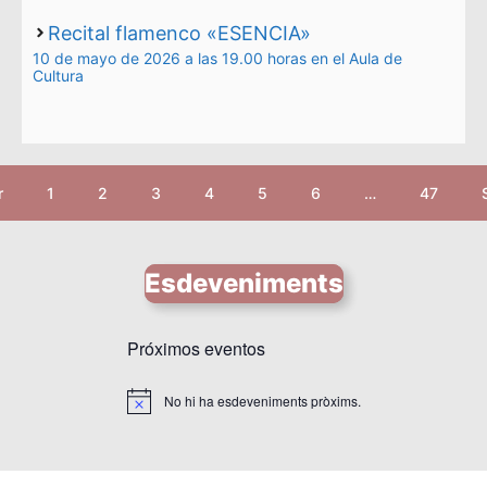
Recital flamenco «ESENCIA»
10 de mayo de 2026 a las 19.00 horas en el Aula de
Cultura
r
1
2
3
4
5
6
…
47
Esdeveniments
Próximos eventos
No hi ha esdeveniments pròxims.
A
v
í
s