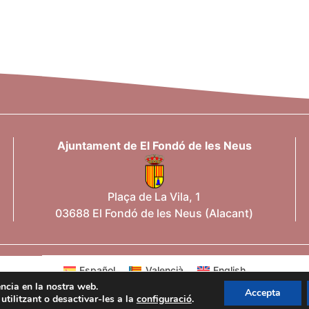
Ajuntament de El Fondó de les Neus
Plaça de La Vila, 1
03688 El Fondó de les Neus (Alacant)
Español
Valencià
English
iència en la nostra web.
Accepta
tilitzant o desactivar-les a la
configuració
.