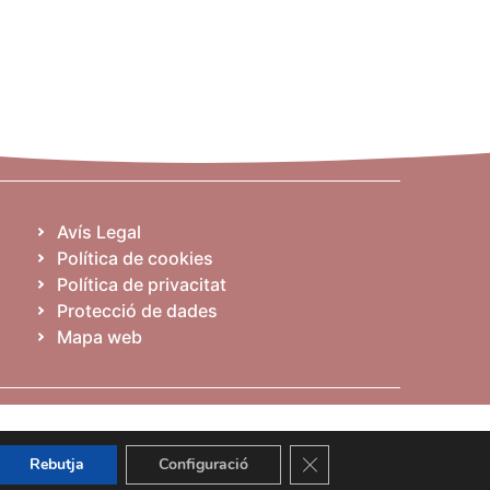
Avís Legal
Política de cookies
Política de privacitat
Protecció de dades
Mapa web
Tanca el bàner de galetes
Rebutja
Configuració