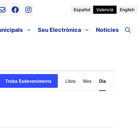
Español
Valencià
English
unicipals
Seu Electrònica
Noticies
N
Troba Esdeveniments
Llista
Mes
Dia
a
v
e
g
a
c
i
ó