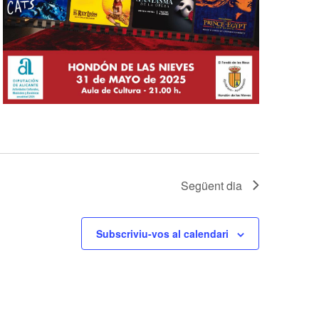
d
e
v
e
n
i
m
e
n
t
Següent dia
Subscriviu-vos al calendari