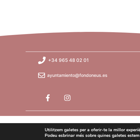
c
v
l
a
e
u
.
n
i
+34 965 48 02 01
m
e
ayuntamiento@fondoneus.es
n
t
s
Utilitzem galetes per a oferir-te la millor exper
Podeu esbrinar més sobre quines galetes estem u