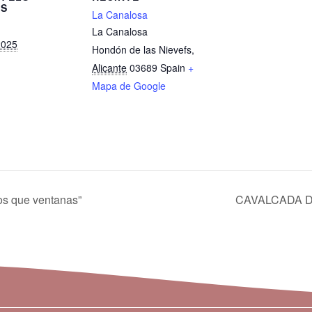
LS
La Canalosa
La Canalosa
2025
Hondón de las Nievefs
,
Alicante
03689
Spain
+
Mapa de Google
os que ventanas”
CAVALCADA D