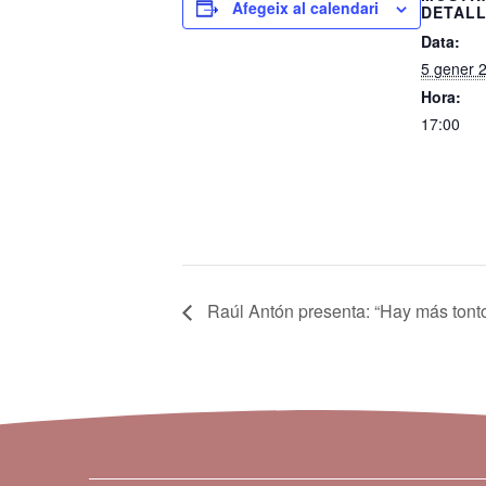
Afegeix al calendari
DETAL
Data:
5 gener 
Hora:
17:00
Raúl Antón presenta: “Hay más tont