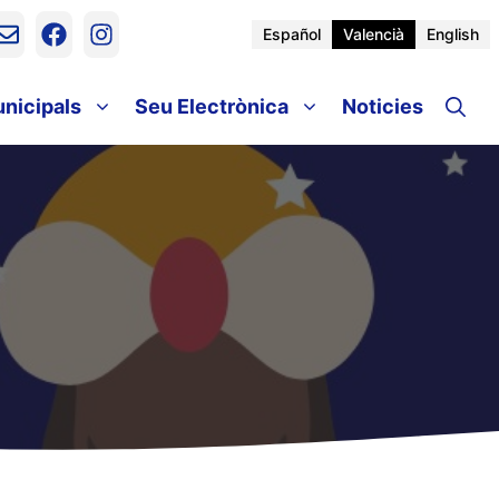
Español
Valencià
English
unicipals
Seu Electrònica
Noticies