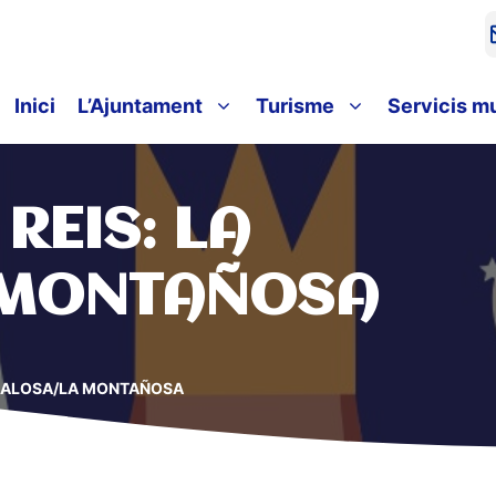
Inici
L’Ajuntament
Turisme
Servicis m
REIS: LA
 MONTAÑOSA
ANALOSA/LA MONTAÑOSA