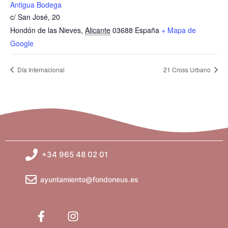
Antigua Bodega
c/ San José, 20
Hondón de las Nieves
,
Alicante
03688
España
+ Mapa de
Google
Día Internacional
21 Cross Urbano
+34 965 48 02 01
ayuntamiento@fondoneus.es