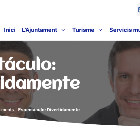
Inici
L’Ajuntament
Turisme
Servicis m
táculo:
tidamente
iments
|
Espectáculo: Divertidamente