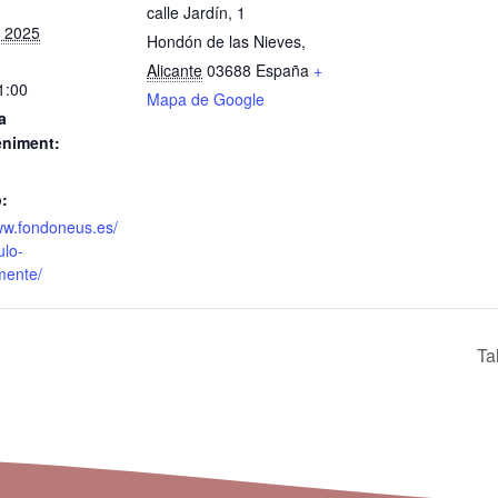
calle Jardín, 1
e 2025
Hondón de las Nieves
,
Alicante
03688
España
+
1:00
Mapa de Google
a
eniment:
:
ww.fondoneus.es/
ulo-
mente/
Ta