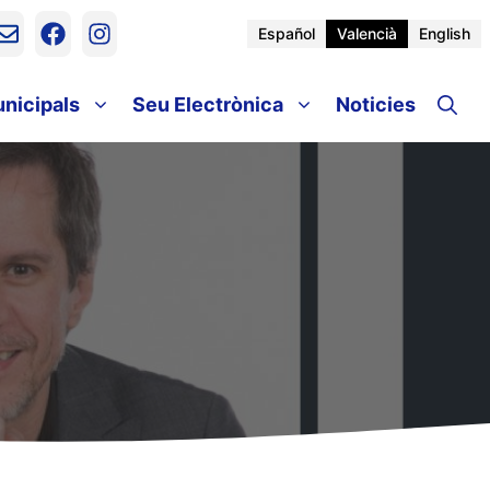
Español
Valencià
English
unicipals
Seu Electrònica
Noticies