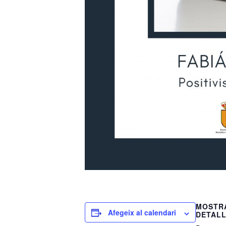
MOSTR
Afegeix al calendari
DETAL