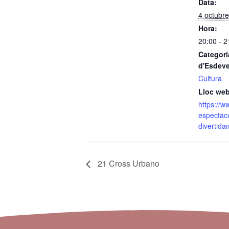
Data:
4 octubr
Hora:
20:00 - 2
Categori
d'Esdev
Cultura
Lloc web
https://w
espectac
divertida
21 Cross Urbano