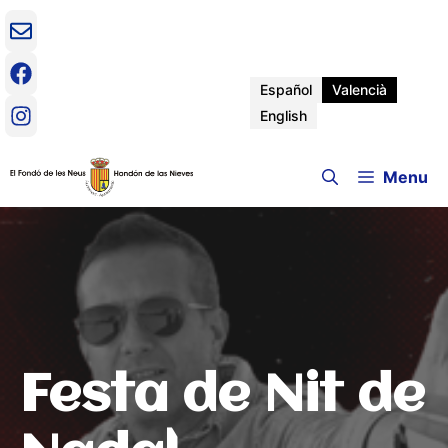
Vés
al
contingut
Español
Valencià
English
Menu
Festa de Nit de