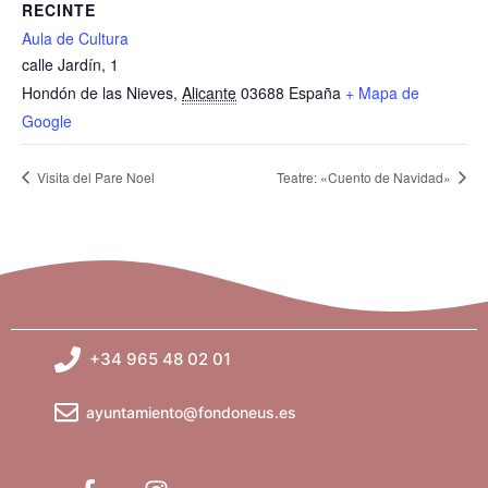
RECINTE
Aula de Cultura
calle Jardín, 1
Hondón de las Nieves
,
Alicante
03688
España
+ Mapa de
Google
Visita del Pare Noel
Teatre: «Cuento de Navidad»
+34 965 48 02 01
ayuntamiento@fondoneus.es