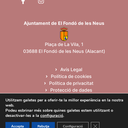
Ajuntament de El Fondó de les Neus
Plaça de La Vila, 1
03688 El Fondó de les Neus (Alacant)
Avís Legal
Política de cookies
Política de privacitat
Protecció de dades
Mapa web
Utilitzem galetes per a oferir-te la millor experiència en la nostra
web.
Podeu esbrinar més sobre quines galetes estem utilitzant o
Español
Valencià
English
desactivar-les a la
configuració
.
Tanca el bàner de
Accepta
Rebutja
Configuració