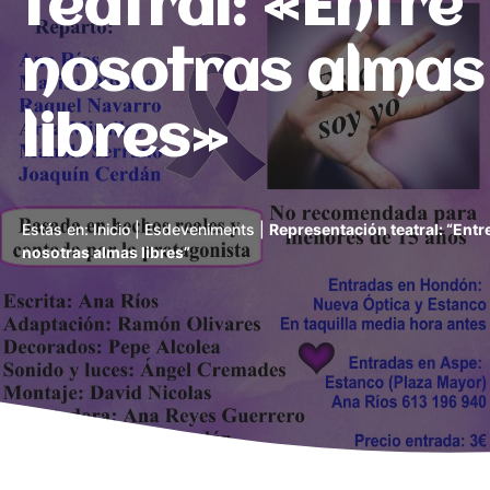
teatral: «Entre
nosotras almas
libres»
Estás en:
Inicio
|
Esdeveniments
|
Representación teatral: “Entr
nosotras almas libres”